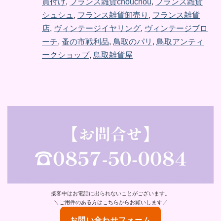
買付け
,
フランス雑貨chouchou
,
フランス雑貨
シュシュ
,
フランス雑貨卸売り
,
フランス雑貨
店
,
ヴィンテージイヤリング
,
ヴィンテージブロ
ーチ
,
蚤の市戦利品
,
鳥取のパリ
,
鳥取アンティ
ークショップ
,
鳥取雑貨屋
接客中はお電話に出られないことがございます。
＼ご用件のある方はこちらからお願いします／
お問い合わせフォーム