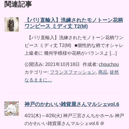
関連記事
【パリ直輸入】洗練されたモノトーン花柄
ワンピース ミディ丈 T2(М)
【パリ直輸入】洗練されたモノトーン花柄ワン
ピース ミディ丈 T2(М) ■個性的な柄でオシャレ
上級者に 幾何学模様や花柄がバランスよ […]
公開済み: 2021年10月18日
作成者:
chouchou
カテゴリー:
フランスファッション
,
商品
,
徒然
なるままに…
神戸のかわいい雑貨屋さんマルシェvol.6
4/21(木)～4/26(火) 神戸三宮さんちかホール 神戸
のかわいい雑貨屋さんマルシェvol.6 ＠