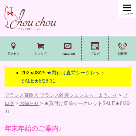
アクセス
ショップ
Instagram
ブログ
卸販売
2025/08/25
★買付け直前シークレット
SALE★8/26-31
フランス直輸入 フランス雑貨シュシュへ ようこそ
>
ブ
ログ
>
お知らせ
>
★買付け直前シークレットSALE★8/26-
31
年末年始のご案内♪