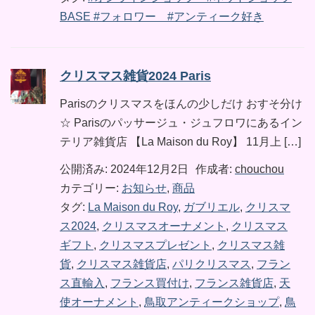
BASE #フォロワー #アンティーク好き
クリスマス雑貨2024 Paris
Parisのクリスマスをほんの少しだけ おすそ分け
☆ Parisのパッサージュ・ジュフロワにあるイン
テリア雑貨店 【La Maison du Roy】 11月上 […]
公開済み: 2024年12月2日
作成者:
chouchou
カテゴリー:
お知らせ
,
商品
タグ:
La Maison du Roy
,
ガブリエル
,
クリスマ
ス2024
,
クリスマスオーナメント
,
クリスマス
ギフト
,
クリスマスプレゼント
,
クリスマス雑
貨
,
クリスマス雑貨店
,
パリクリスマス
,
フラン
ス直輸入
,
フランス買付け
,
フランス雑貨店
,
天
使オーナメント
,
鳥取アンティークショップ
,
鳥