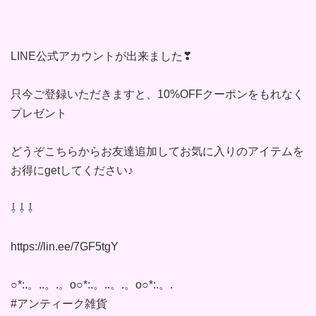
LINE公式アカウントが出来ました❣︎
只今ご登録いただきますと、10%OFFクーポンをもれなく
プレゼント
どうぞこちらからお友達追加してお気に入りのアイテムを
お得にgetしてください♪
⇩ ⇩ ⇩
https://lin.ee/7GF5tgY
○*:.。..。.。o○*:.。..。.。o○*:.。.
#アンティーク雑貨