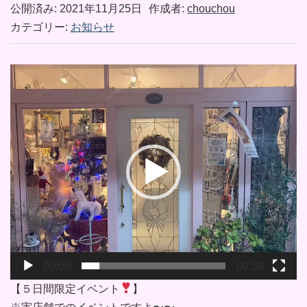
公開済み: 2021年11月25日
作成者:
chouchou
カテゴリー:
お知らせ
動
画
プ
レ
ー
ヤ
ー
00:00
00:30
【５日間限定イベント
】