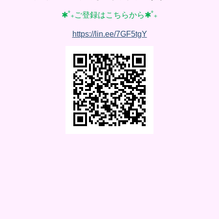
✱˚₊ご登録はこちらから✱˚₊
https://lin.ee/7GF5tgY