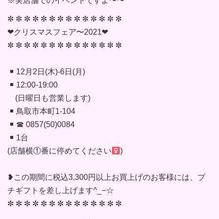
⁡※実店舗でのイベントですよ〜〜
✼ ✼ ✼ ✼ ✼ ✼ ✼ ✼ ✼ ✼ ✼ ✼ ✼ ✼
❤︎︎クリスマスフェア〜2021❤︎︎
✼ ✼ ✼ ✼ ✼ ✼ ✼ ✼ ✼ ✼ ✼ ✼ ✼ ✼
12月2日(木)-6日(月)
12:00-19:00
(日曜日も営業します)
鳥取市本町1-104
☎︎ 0857(50)0084
1台
(店舗横①番に停めてください‍
)
❥この期間に税込3,300円以上お買上げのお客様には、プ
チギフトを差し上げます^_−☆
✼ ✼ ✼ ✼ ✼ ✼ ✼ ✼ ✼ ✼ ✼ ✼ ✼ ✼