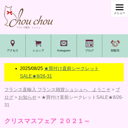
アクセス
ショップ
Instagram
ブログ
卸販売
2025/08/25
★買付け直前シークレット
SALE★8/26-31
フランス直輸入 フランス雑貨シュシュへ ようこそ
>
ブ
ログ
>
お知らせ
>
★買付け直前シークレットSALE★8/26-
31
クリスマスフェア ２０２１～