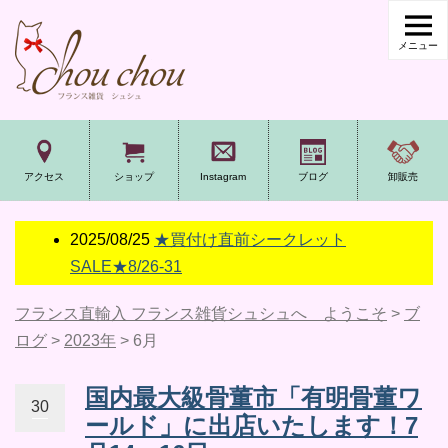
アクセス
ショップ
Instagram
ブログ
卸販売
2025/08/25
★買付け直前シークレット
SALE★8/26-31
フランス直輸入 フランス雑貨シュシュへ ようこそ
>
ブ
ログ
>
2023年
>
6月
国内最大級骨董市「有明骨董ワ
30
ールド」に出店いたします！7