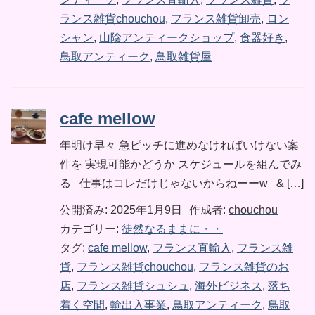
ランス雑貨chouchou
,
フランス雑貨卸売
,
ロン
シャン
,
山陰アンティークショップ
,
食器好き
,
鳥取アンティーク
,
鳥取雑貨屋
cafe mellow
年明け早々 急ピッチに進めなければいけない案
件を 実現可能かどうか スケジュールを組んでみ
る 仕事はコレだけじゃないからねーーw & […]
公開済み: 2025年1月9日
作成者:
chouchou
カテゴリー:
徒然なるままに・・
タグ:
cafe mellow
,
フランス直輸入
,
フランス雑
貨
,
フランス雑貨chouchou
,
フランス雑貨のお
店
,
フランス雑貨シュシュ
,
海外ビジネス
,
落ち
着く空間
,
輸出入事業
,
鳥取アンティーク
,
鳥取