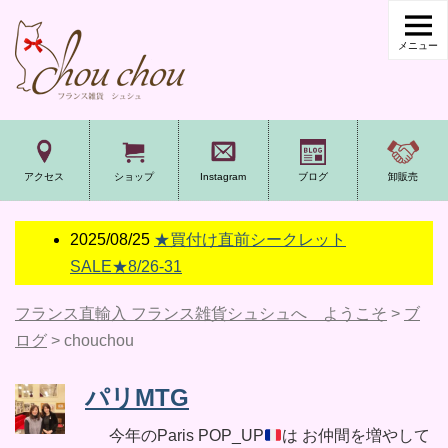
アクセス
ショップ
Instagram
ブログ
卸販売
2025/08/25
★買付け直前シークレット
SALE★8/26-31
フランス直輸入 フランス雑貨シュシュへ ようこそ
>
ブ
ログ
>
chouchou
パリMTG
今年のParis POP_UP
は お仲間を増やして