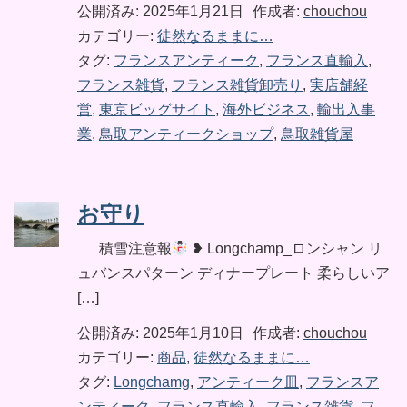
公開済み: 2025年1月21日
作成者:
chouchou
カテゴリー:
徒然なるままに…
タグ:
フランスアンティーク
,
フランス直輸入
,
フランス雑貨
,
フランス雑貨卸売り
,
実店舗経
営
,
東京ビッグサイト
,
海外ビジネス
,
輸出入事
業
,
鳥取アンティークショップ
,
鳥取雑貨屋
お守り
積雪注意報
❥ Longchamp_ロンシャン リ
ュバンスパターン ディナープレート
柔らしいア
[…]
公開済み: 2025年1月10日
作成者:
chouchou
カテゴリー:
商品
,
徒然なるままに…
タグ:
Longchamg
,
アンティーク皿
,
フランスア
ンティーク
,
フランス直輸入
,
フランス雑貨
,
フ