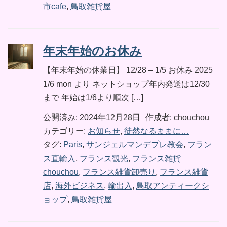
市cafe
,
鳥取雑貨屋
年末年始のお休み
【年末年始の休業日】 12/28 – 1/5 お休み 2025
1/6 mon より ネットショップ年内発送は12/30
まで 年始は1/6より順次 […]
公開済み: 2024年12月28日
作成者:
chouchou
カテゴリー:
お知らせ
,
徒然なるままに…
タグ:
Paris
,
サンジェルマンデプレ教会
,
フラン
ス直輸入
,
フランス観光
,
フランス雑貨
chouchou
,
フランス雑貨卸売り
,
フランス雑貨
店
,
海外ビジネス
,
輸出入
,
鳥取アンティークシ
ョップ
,
鳥取雑貨屋