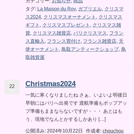
カテゴリー:
お知らせ
,
商品
タグ:
La Maison du Roy
,
ガブリエル
,
クリスマ
ス2024
,
クリスマスオーナメント
,
クリスマス
ギフト
,
クリスマスプレゼント
,
クリスマス雑
貨
,
クリスマス雑貨店
,
パリクリスマス
,
フラン
ス直輸入
,
フランス買付け
,
フランス雑貨店
,
天
使オーナメント
,
鳥取アンティークショップ
,
鳥
取雑貨屋
Christmas2024
22
一気に寒くなりましたね さぁ、いよいよ明後日
早朝にはパリへ出発です 渡航準備もポップアッ
プ準備もままならないですが・・・ あとはも
う、現地でなんとかするしかあり […]
公開済み: 2024年10月22日
作成者:
chouchou