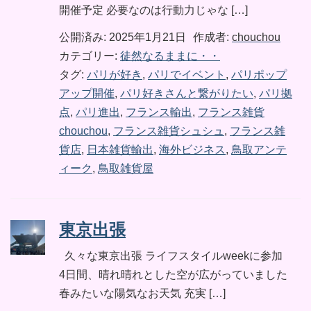
開催予定 必要なのは行動力じゃな […]
公開済み: 2025年1月21日
作成者:
chouchou
カテゴリー:
徒然なるままに・・
タグ:
パリが好き
,
パリでイベント
,
パリポップ
アップ開催
,
パリ好きさんと繋がりたい
,
パリ拠
点
,
パリ進出
,
フランス輸出
,
フランス雑貨
chouchou
,
フランス雑貨シュシュ
,
フランス雑
貨店
,
日本雑貨輸出
,
海外ビジネス
,
鳥取アンテ
ィーク
,
鳥取雑貨屋
東京出張
久々な東京出張 ライフスタイルweekに参加
4日間、晴れ晴れとした空が広がっていました
春みたいな陽気なお天気 充実 […]