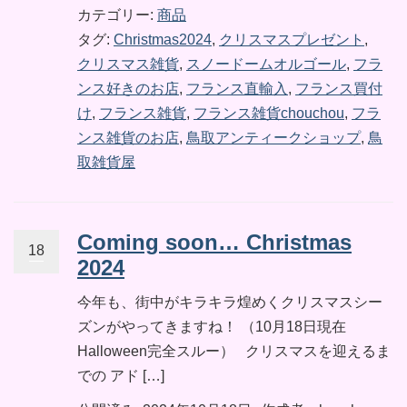
カテゴリー:
商品
タグ:
Christmas2024
,
クリスマスプレゼント
,
クリスマス雑貨
,
スノードームオルゴール
,
フラ
ンス好きのお店
,
フランス直輸入
,
フランス買付
け
,
フランス雑貨
,
フランス雑貨chouchou
,
フラ
ンス雑貨のお店
,
鳥取アンティークショップ
,
鳥
取雑貨屋
Coming soon… Christmas
18
2024
今年も、街中がキラキラ煌めくクリスマスシー
ズンがやってきますね！ （10月18日現在
Halloween完全スルー） クリスマスを迎えるま
での アド […]