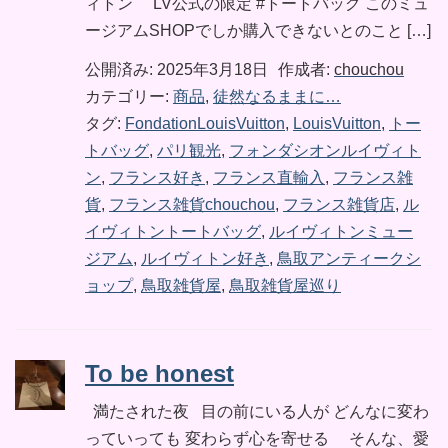
ィトン LV公式の限定 #トートバッグ このミュ
ージアムSHOPでしか購入できないとのこと […]
公開済み: 2025年3月18日
作成者:
chouchou
カテゴリー:
商品
,
徒然なるままに…
タグ:
FondationLouisVuitton
,
LouisVuitton
,
トー
トバッグ
,
パリ観光
,
フォンダシオンルイヴィト
ン
,
フランス好き
,
フランス直輸入
,
フランス雑
貨
,
フランス雑貨chouchou
,
フランス雑貨店
,
ル
イヴィトントートバッグ
,
ルイヴィトンミュー
ジアム
,
ルイヴィトン好き
,
鳥取アンティークシ
ョップ
,
鳥取雑貨屋
,
鳥取雑貨屋巡り
To be honest
満たされた夜 目の前にいる人が どんなに変わ
っていっても 変わらず心を寄せる そんな、愛