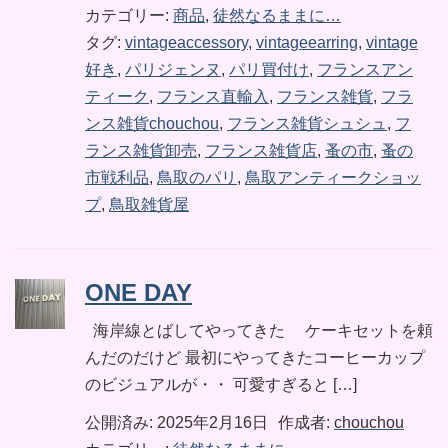
カテゴリー:
商品
,
徒然なるままに…
タグ:
vintageaccessory
,
vintageearring
,
vintage
好き
,
パリジェンヌ
,
パリ買付け
,
フランスアン
ティーク
,
フランス直輸入
,
フランス雑貨
,
フラ
ンス雑貨chouchou
,
フランス雑貨シュシュ
,
フ
ランス雑貨卸売
,
フランス雑貨店
,
蚤の市
,
蚤の
市戦利品
,
鳥取のパリ
,
鳥取アンティークショッ
プ
,
鳥取雑貨屋
ONE DAY
海岸線とばしてやってきた ケーキセットを頼
んだのだけど 最初にやってきたコーヒーカップ
のビジュアルが・・ 可愛すぎると […]
公開済み: 2025年2月16日
作成者:
chouchou