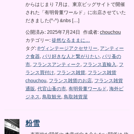
からはじまり 7月は、東京ビッグサイトで開催
された「有明骨董ワールド」に出店させていた
だきました(^-^) &nbs […]
公開済み: 2025年7月24日
作成者:
chouchou
カテゴリー:
徒然なるままに…
タグ:
#ヴィンテージアクセサリー
,
アンティー
ク食器
,
パリ好きな人と繋がりたい
,
パリ蚤の
市
,
フランスアンティーク
,
フランス直輸入
,
フ
ランス買付け
,
フランス雑貨
,
フランス雑貨
chouchou
,
フランス雑貨のお店
,
フランス雑貨
通販
,
代官山蚤の市
,
有明骨董ワールド
,
海外ビ
ジネス
,
鳥取観光
,
鳥取雑貨屋
粉雪