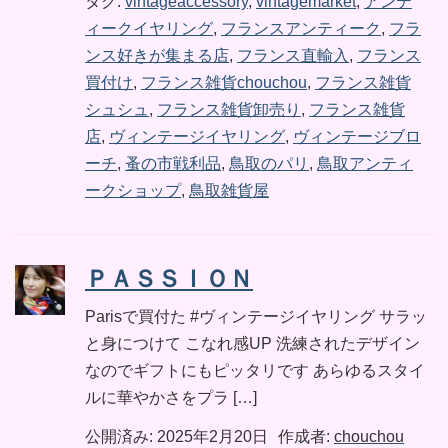
タグ:
vintageaccessory
,
vintagemarket
,
アンテ
ィークイヤリング
,
フランスアンティーク
,
フラ
ンス好きが集まる店
,
フランス直輸入
,
フランス
買付け
,
フランス雑貨chouchou
,
フランス雑貨
シュシュ
,
フランス雑貨卸売り
,
フランス雑貨
店
,
ヴィンテージイヤリング
,
ヴィンテージブロ
ーチ
,
蚤の市戦利品
,
鳥取のパリ
,
鳥取アンティ
ークショップ
,
鳥取雑貨屋
ＰＡＳＳＩＯＮ
Parisで買付た #ヴィンテージイヤリング サラッ
と身につけて こなれ感UP 洗練されたデザイン
なのでギフトにもピッタリです あらゆるスタイ
ルに華やかさをプラ […]
公開済み: 2025年2月20日
作成者:
chouchou