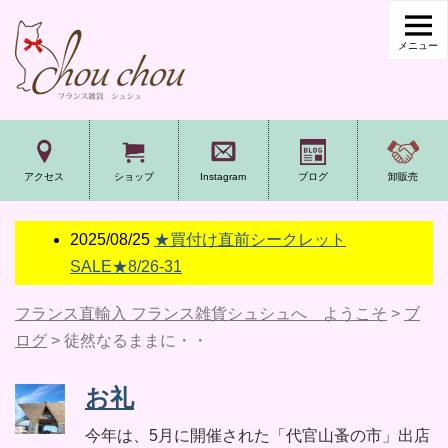
アクセス
ショップ
Instagram
ブログ
卸販売
2025/08/25
★買付け直前シークレット
SALE★8/26-31
フランス直輸入 フランス雑貨シュシュへ ようこそ
>
ブ
ログ
>
徒然なるままに・・
お礼
今年は、5月に開催された「代官山蚤の市」出店