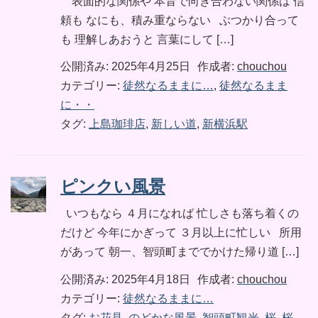
表面的な関係や 本音で向き合わない関係は 信
頼も なにも、積み重ならない ぶつかり合って
も 理解しあおうと 言葉にして […]
公開済み: 2025年4月25日
作成者:
chouchou
カテゴリー:
徒然なるままに…
,
徒然なるまま
に・・
タグ:
上島珈琲店
,
新しい道
,
新横浜駅
ピンクい風景
いつもなら ４月になれば 忙しさも落ち着くの
だけど 今年にかぎって ３月以上に忙しい 所用
があって 朝一、智頭町まででかけた帰り道 […]
公開済み: 2025年4月18日
作成者:
chouchou
カテゴリー:
徒然なるままに…
タグ:
お花見
,
のどかな風景
,
智頭町観光
,
桜
,
桜