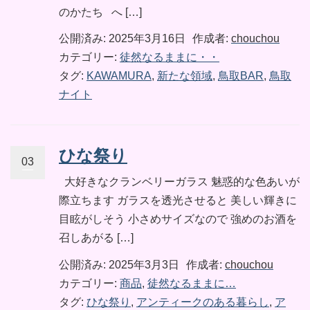
のかたち へ […]
公開済み: 2025年3月16日
作成者:
chouchou
カテゴリー:
徒然なるままに・・
タグ:
KAWAMURA
,
新たな領域
,
鳥取BAR
,
鳥取
ナイト
ひな祭り
03
大好きなクランベリーガラス 魅惑的な色あいが
際立ちます ガラスを透光させると 美しい輝きに
目眩がしそう 小さめサイズなので 強めのお酒を
召しあがる […]
公開済み: 2025年3月3日
作成者:
chouchou
カテゴリー:
商品
,
徒然なるままに…
タグ:
ひな祭り
,
アンティークのある暮らし
,
ア