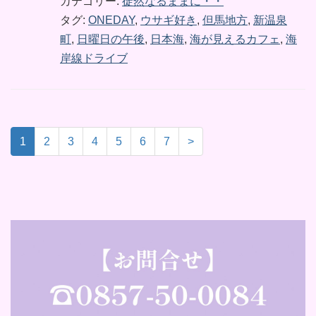
カテゴリー:
徒然なるままに・・
タグ:
ONEDAY
,
ウサギ好き
,
但馬地方
,
新温泉
町
,
日曜日の午後
,
日本海
,
海が見えるカフェ
,
海
岸線ドライブ
1
2
3
4
5
6
7
>