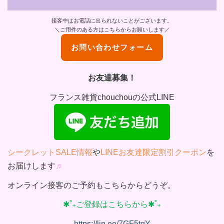
接客中はお電話に出られないことがございます。
＼ご用件のある方はこちらからお願いします／
お問い合わせフォーム
お友達募集！
フランス雑貨chouchouの公式LINE
シークレットSALE情報
や
LINEお友達限定割引クーポン
を
お届けします
♬
オンライン接客のご予約もこちらからどうぞ。
✱˚₊ご登録はこちらから✱˚₊
https://lin.ee/7GF5tgY