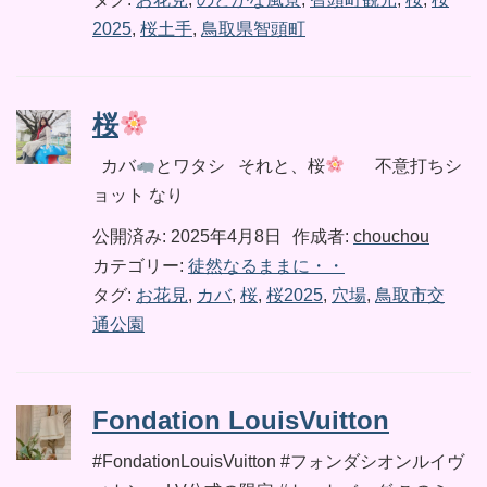
2025
,
桜土手
,
鳥取県智頭町
桜
カバ
とワタシ それと、桜
不意打ちシ
ョット なり
公開済み: 2025年4月8日
作成者:
chouchou
カテゴリー:
徒然なるままに・・
タグ:
お花見
,
カバ
,
桜
,
桜2025
,
穴場
,
鳥取市交
通公園
Fondation LouisVuitton
#FondationLouisVuitton #フォンダシオンルイヴ