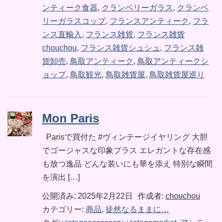
ンティーク食器
,
クランベリーガラス
,
クランベ
リーガラスコップ
,
フランスアンティーク
,
フラ
ンス直輸入
,
フランス雑貨
,
フランス雑貨
chouchou
,
フランス雑貨シュシュ
,
フランス雑
貨卸売
,
鳥取アンティーク
,
鳥取アンティークシ
ョップ
,
鳥取観光
,
鳥取雑貨屋
,
鳥取雑貨屋巡り
Mon Paris
Parisで買付た #ヴィンテージイヤリング 大胆
でゴージャスな印象プラス エレガントな存在感
も放つ逸品 どんな装いにも華を添え 特別な瞬間
を演出 […]
公開済み: 2025年2月22日
作成者:
chouchou
カテゴリー:
商品
,
徒然なるままに…