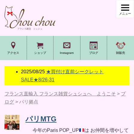
アクセス
ショップ
Instagram
ブログ
卸販売
2025/08/25
★買付け直前シークレット
SALE★8/26-31
フランス直輸入 フランス雑貨シュシュへ ようこそ
>
ブ
ログ
>
パリ拠点
パリMTG
今年のParis POP_UP
は お仲間を増やして