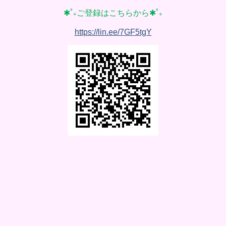
✱˚₊ご登録はこちらから✱˚₊
https://lin.ee/7GF5tgY