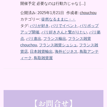
開催予定 必要なのは行動力じゃな […]
公開済み: 2025年1月21日
作成者:
chouchou
カテゴリー:
徒然なるままに・・
タグ:
パリが好き
,
パリでイベント
,
パリポップ
アップ開催
,
パリ好きさんと繋がりたい
,
パリ拠
点
,
パリ進出
,
フランス輸出
,
フランス雑貨
chouchou
,
フランス雑貨シュシュ
,
フランス雑
貨店
,
日本雑貨輸出
,
海外ビジネス
,
鳥取アンテ
ィーク
,
鳥取雑貨屋