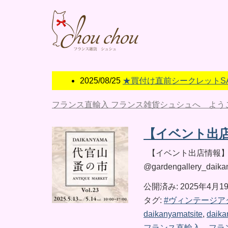
2025/08/25
★買付け直前シークレットSALE
フランス直輸入 フランス雑貨シュシュへ よう
【イベント出
【イベント出店情報】
@gardengallery_daik
公開済み: 2025年4月1
タグ:
#ヴィンテージア
daikanyamatsite
,
daika
フランス直輸入，フラ