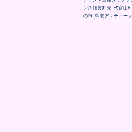
ンス雑貨卸売
,
代官山tsi
の市
,
鳥取アンティー