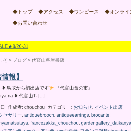
◆トップ
◆アクセス
◆ワンピース
◆オンライ
◆お問い合わせ
★8/26-31
こそ
>
ブログ
>
代官山蔦屋書店
店情報】
 ❥ 鳥取から初出店です
『代官山蚤の市』
anyama ❥ 代官山T- […]
9日
作成者:
chouchou
カテゴリー:
お知らせ
,
イベント出店
クセサリー
,
antiquebrooch
,
antiqueearrings
,
brocante
,
nyamatsutaya
,
francezakka_chouchou
,
gardengallery_daikany
ンスアンティーク，アンティーク食器
,
フランス雑貨chouchou
,