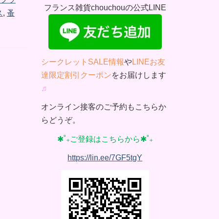
フランス雑貨chouchouの公式LINE
ス
,
蚤
シークレットSALE情報
や
LINEお友
達限定割引クーポン
をお届けします
♬
オンライン接客のご予約もこちらか
らどうぞ。
✱˚₊ご登録はこちらから✱˚₊
https://lin.ee/7GF5tgY