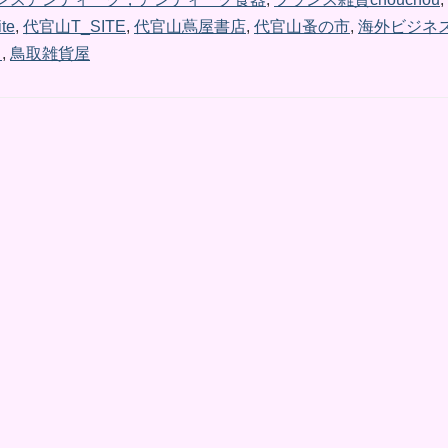
te
,
代官山T_SITE
,
代官山蔦屋書店
,
代官山蚤の市
,
海外ビジネ
ク
,
鳥取雑貨屋