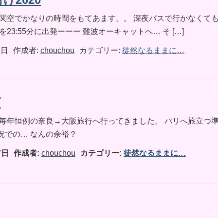
 関空でかなりの時間をもてあます。。 深夜バスで行かなくて
23:55分に出発ーーー 難波オーキャットへ… そ […]
7日
作成者:
chouchou
カテゴリー:
徒然なるままに…
⛩
 毎年恒例の奈良→大阪旅行へ行ってきました。 パリへ旅立つ
況での… なんの余裕？
7日
作成者:
chouchou
カテゴリー:
徒然なるままに…