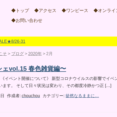
◆トップ
◆アクセス
◆ワンピース
◆オンライ
◆お問い合わせ
★8/26-31
こそ
>
ブログ
>
2020年
>
2月
vol.15 春色雑貨編〜
^ 《イベント開催について》 新型コロナウイルスの影響でイベ
ます。 そして日々状況は変わり、その都度冷静かつ正 […]
8日
作成者:
chouchou
カテゴリー:
徒然なるままに…