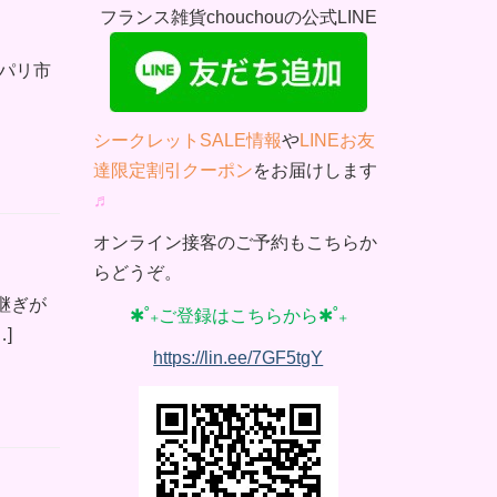
フランス雑貨chouchouの公式LINE
パリ市
シークレットSALE情報
や
LINEお友
達限定割引クーポン
をお届けします
♬
オンライン接客のご予約もこちらか
らどうぞ。
継ぎが
✱˚₊ご登録はこちらから✱˚₊
]
https://lin.ee/7GF5tgY