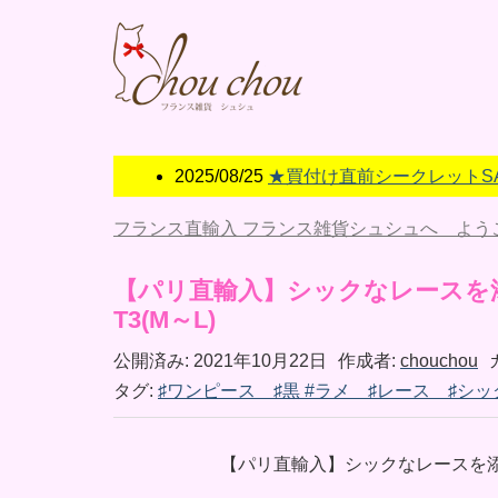
2025/08/25
★買付け直前シークレットSALE
フランス直輸入 フランス雑貨シュシュへ よう
【パリ直輸入】シックなレースを
T3(М～L)
公開済み: 2021年10月22日
作成者:
chouchou
タグ:
♯ワンピース ♯黒 #ラメ ♯レース ♯シ
【パリ直輸入】シックなレースを添え