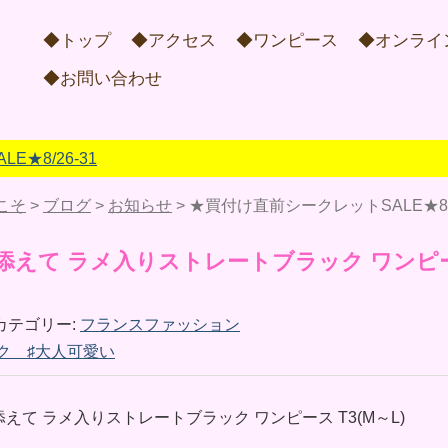
◆トップ
◆アクセス
◆ワンピース
◆オンライ
◆お問い合わせ
★8/26-31
こそ
>
ブログ
>
お知らせ
>
★買付け直前シークレットSALE★8/2
添えて ラメ入りストレートブラック ワンピ
カテゴリー:
フランスファッション
ック ♯大人可愛い
て ラメ入りストレートブラック ワンピース T3(М～L)