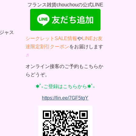
フランス雑貨chouchouの公式LINE
ジャス
シークレットSALE情報
や
LINEお友
達限定割引クーポン
をお届けします
♬
オンライン接客のご予約もこちらか
らどうぞ。
✱˚₊ご登録はこちらから✱˚₊
https://lin.ee/7GF5tgY