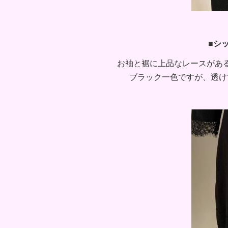
■シ
お袖と裾に上品なレースがあ
ブラック一色ですが、透け